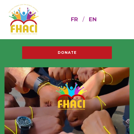
FR
/
EN
DONATE