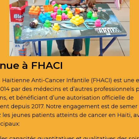
nue à FHACI
 Haïtienne Anti-Cancer Infantile (FHACI) est une 
014 par des médecins et d’autres professionnels 
ns, et bénéficiant d’une autorisation officielle de
ent depuis 2017. Notre engagement est de semer 
 les jeunes patients atteints de cancer en Haïti, 
ncipaux:
les capacités quantitatives et qualitatives des so